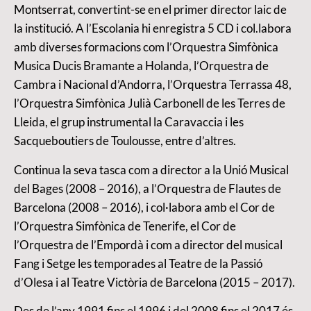
Montserrat, convertint-se en el primer director laic de
la institució. A l’Escolania hi enregistra 5 CD i col.labora
amb diverses formacions com l’Orquestra Simfònica
Musica Ducis Bramante a Holanda, l’Orquestra de
Cambra i Nacional d’Andorra, l’Orquestra Terrassa 48,
l’Orquestra Simfònica Julià Carbonell de les Terres de
Lleida, el grup instrumental la Caravaccia i les
Sacqueboutiers de Toulousse, entre d’altres.
Continua la seva tasca com a director a la Unió Musical
del Bages (2008 – 2016), a l’Orquestra de Flautes de
Barcelona (2008 – 2016), i col·labora amb el Cor de
l’Orquestra Simfònica de Tenerife, el Cor de
l’Orquestra de l’Empordà i com a director del musical
Fang i Setge les temporades al Teatre de la Passió
d’Olesa i al Teatre Victòria de Barcelona (2015 – 2017).
Des de l’any 1991 fins el 1996 i del 2008 fins el 2017 és