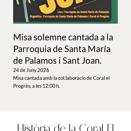
Arr
Misa solemne cantada a la
Ca
Parroquia de Santa María
23 de
de Palamos i Sant Joan.
Pregó 
Progrè
24 de Juny 2026
Misa cantada amb la col.laboracio de Coral el
Progrès, a les 12:00 h.
Història de la Coral El