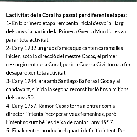
L’activitat de la Coral ha passat per diferents etapes:
1- En la primera etapa l’empenta inicial s’esvaí al llarg
dels anys i a partir de la Primera Guerra Mundial es va
parar tota activitat.
2- L’any 1932 un grup d’amics que canten caramelles
inicien, sota la direcció del mestre Casas, el primer
ressorgiment de la Coral, però la Guerra Civil torna a fer
desaparèixer tota activitat.
3- L’any 1944, ara amb Santiago Bañeras i Goday al
capdavant, s’inicia la segona reconstitució fins a mitjans
dels anys 50.
4- L’any 1957, Ramon Casas torna a entrar com a
director i intenta incorporar veus femenines, però
l’intent no surt bé i es deixa de cantar l’any 1957.
5- Finalment es produeix el quart i definitiu intent. Per