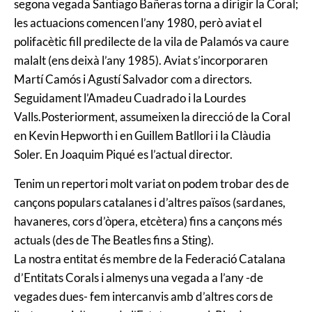
segona vegada Santiago Bañeras torna a dirigir la Coral;
les actuacions comencen l’any 1980, però aviat el
polifacètic fill predilecte de la vila de Palamós va caure
malalt (ens deixà l’any 1985). Aviat s’incorporaren
Martí Camós i Agustí Salvador com a directors.
Seguidament l’Amadeu Cuadrado i la Lourdes
Valls.Posteriorment, assumeixen la direcció de la Coral
en Kevin Hepworth i en Guillem Batllori i la Clàudia
Soler. En Joaquim Piqué es l’actual director.
Tenim un repertori molt variat on podem trobar des de
cançons populars catalanes i d’altres països (sardanes,
havaneres, cors d’òpera, etcètera) fins a cançons més
actuals (des de The Beatles fins a Sting).
La nostra entitat és membre de la Federació Catalana
d’Entitats Corals i almenys una vegada a l’any -de
vegades dues- fem intercanvis amb d’altres cors de