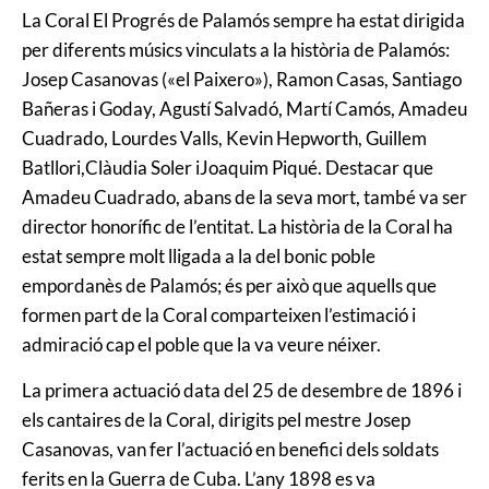
La Coral El Progrés de Palamós sempre ha estat dirigida
per diferents músics vinculats a la història de Palamós:
Josep Casanovas («el Paixero»), Ramon Casas, Santiago
Bañeras i Goday, Agustí Salvadó, Martí Camós, Amadeu
Cuadrado, Lourdes Valls,
Kevin Hepworth, Guillem
Batllori,Clàudia Soler iJoaquim Piqué
.
Destacar que
Amadeu Cuadrado, abans de la seva mort, també va ser
director honorífic de l’entitat. La història de la Coral ha
estat sempre molt lligada a la del bonic poble
empordanès de Palamós; és per això
que aquells que
formen part de la Coral comparteixen l’estimació i
admiració cap el poble que la va veure néixer.
La primera actuació data del 25 de desembre de 1896 i
els cantaires de la Coral, dirigits pel mestre Josep
Casanovas, van fer l’actuació en benefici dels soldats
ferits en la Guerra de Cuba. L’any 1898 es va